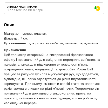
ОПЛАТА ЧАСТИНАМИ
3 платежі по 80.67 грн
Опис
Матеріал
: метал, пластик.
Діаметр
: 7 см.
Призначення
: для розвитку зап'ястя, пальців, передпліччя.
Призначення
Цей тренажер створений на використанні гіроскопічного
ефекту і призначений для зміцнення передпліч, зап'ясток та
пальців, а також для підвищення витривалості м'язів,
покращення хвату, координації та кровообігу. Power Ball
працює за рахунок зусилля мускулатури рук, що додається,
відповідно, він легко адаптується до рівня підготовленості
користувача. При цьому, змінюючи спосіб хвата та напрямок
рухів, можна впливати на різні м'язові пучки. Теоретично він
призначений для домашнього використання, проте, на
практиці, займатися з ним можна будь-де, хоч на роботі під
час обідньої перерви.