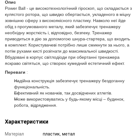
Опис
Power Ball - це високотехнологічний гіроскоп, що складається з
кулястого ротора, що швидко обертається, укладеного в міцну
зовнішню сферу з високоякісного пластику. Навколо неї йде
обід з прогумованого металу, який забезпечує тренажеру
необхідну жорсткість і, відповідно, безпеку. Тренажер
приводиться в дію за допомогою шнура-стартера, що входить
в комплект. Користувачеві потрібно лише смикнути за нього, а
потім рухами кисті розігнати до максимальної швидкості.
Вбудовані в корпус світлодіоди при обертанні тренажера
яскраво світяться, що створює кумедний естетичний ефект.
Переваги
:
Надійна конструкція забезпечує тренажеру бездоганну
функціональність.
Ефективний як новачків, так досвідчених атлетів.
Може використовуватись у будь-якому місці – будинок,
робота, відрядження.
Характеристики
Матеріал
пластик, метал