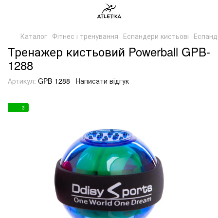
Каталог
Фітнес і тренування
Еспандери кистьові
Еспанд
Тренажер кистьовий Powerball GPB-
1288
Артикул:
GPB-1288
Написати відгук
3